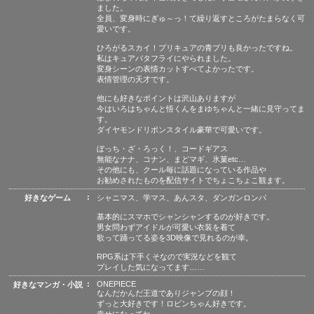
ました。
全員、変身時にぎゅ～っ！て繰り返すところがたまらなく可
愛いです。
ひろがるスカイ！プリキュアの青プリも良かったですね。
私はキュアバタフライにやられました。
変身シーンの表情カットすべてよかったです。
表情管理の天才です。
他にも好きなポイントは沢山ありますが
今はいろはちゃんと悟くんをまゆちゃんと一緒に見守ってま
す。
ダイヤモンドリボンスタイル豪華で可愛いです。
ぼっち・ざ・ろっく！、コードギアス
無能なナナ、コナン、まどマギ、氷菓etc…
その他にも、クール毎に話題になっている作品や
お勧めされたものを配信サイトでちょこちょこ観ます。
好きなゲーム
シャニマス、学マス、あんスタ、ダンガンロンパ
基本的にスマホでシャンシャンするのが好きです。
男女問わずアイドルが可愛い衣装を着て
歌って踊ってる姿を3D映像で見れるのが幸。
RPG系は下手くそなので実況などを観て
プレイした気になってます……
ONEPIECE
好きなマンガ・小説
なんだかんだ王道でありジャンプの顔！
ずっと大好きです！ロビンちゃん好きです。
幸せになってね。