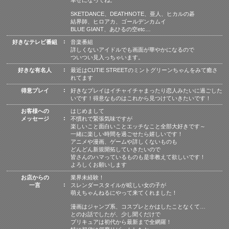
SKETDANCE、DEATHNOTE、亜人、ヒカルの碁
結界師、ヒロアカ、ゴールデンカムイ
BLUE GIANT、あひるの空etc…
好きなテレビ番組
音楽番組
詳しくないアイドルでも画面が華やかになるので
ついつい見入っちゃいます。
好きな有名人
最近はCUTIE STREETのミントグリーンちゃんをみて癒さ
れてます
得意プレイ
好きなプレイはイチャイチャまったり恋人みたいに過ごした
いです！得意なものはこれから見つけていきたいです！
お客様への
はじめまして
メッセージ
不慣れで緊張気味ですが
楽しいこと面白いことエッチなこと全部大好きです～
一緒に楽しい時間を過ごせたら嬉しいです！
アニメや漫画、ゲームや詳しくないものも
どんどん新規開拓していきたいので
皆さんのハマっているものも是非教えて欲しいです！
よろしくお願いします
お店からの
業界未経験！
一言
スレンダースタイルが眩しい女の子が
萌えちゃんねるにやって来てくれました！
漫画はジャンプ系、コスプレとかはしたことなくて…
とのお話でしたが、少し聞くだけで
プリキュアは初代から最新まで全網羅！