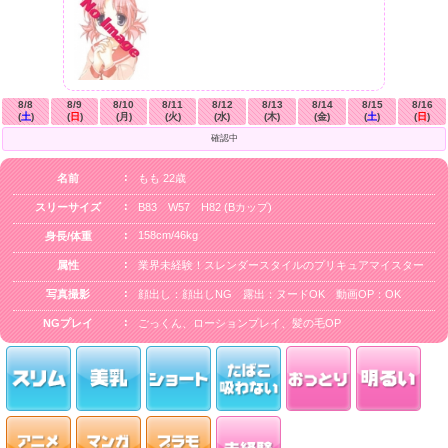
8/8
8/9
8/10
8/11
8/12
8/13
8/14
8/15
8/16
(
土
)
(
日
)
(月)
(火)
(水)
(木)
(金)
(
土
)
(
日
)
確認中
名前
もも 22歳
スリーサイズ
B83 W57 H82 (Bカップ)
158cm/46kg
身長/体重
属性
業界未経験！スレンダースタイルのプリキュアマイスター
写真撮影
顔出し：顔出しNG 露出：ヌードOK 動画OP：OK
NGプレイ
ごっくん、ローションプレイ、髪の毛OP