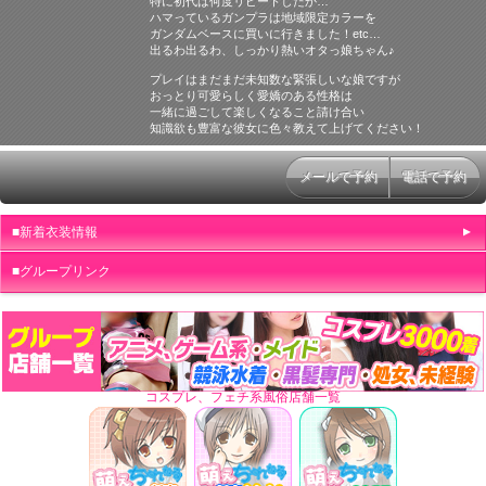
特に初代は何度リピートしたか…
ハマっているガンプラは地域限定カラーを
ガンダムベースに買いに行きました！etc…
出るわ出るわ、しっかり熱いオタっ娘ちゃん♪
プレイはまだまだ未知数な緊張しいな娘ですが
おっとり可愛らしく愛嬌のある性格は
一緒に過ごして楽しくなること請け合い
知識欲も豊富な彼女に色々教えて上げてください！
メールで予約
電話で予約
■新着衣装情報
グループリンク
コスプレ、フェチ系風俗店舗一覧