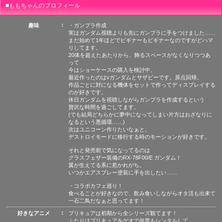
ももちゃんのプロフィール
趣味
・ガンプラ作成
実はガンダム視聴よりも先にガンプラに手をつけました……
まだ始めて1年ほどでビギナーもビギナーなのですがどハマ
りしてます。
20体を超えたあたりから、飾るスペースがなくなりつつあ
って
今はショーケースの購入を検討中。
最近作ったのはvガンダムとサザビーです。原点回帰。
作品ごとに対になる機体をセットで作ってディスプレイする
のが好きです。
休日ガンダムを視聴しながらガンプラを作成するという
贅沢な時間を過ごしてます。
(でも結局どちらかに夢中になってしまい片方はおざなりに
なるという悪循環……)
次はユニコーン作りたいなぁと。
デストロイモードに移行する時のモーションが好きです。
それと発売前で気になってるのは
グラスフェザー装備のRX-78F00/E ガンダム！
翼が生えてる系に惹かれがち。
いつかエアスプレー塗装に手を出したい……
・コラボカフェ巡り！
食べることが好きなので、飲み食いしながらオタ活も出来て
一石二鳥だなぁと思ってます！
好きなアニメ
プリキュアは初期から全シリーズ観てます！
ふたりはプリキュアをゲオで何度もレンタルして