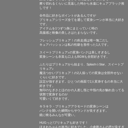
擦り切れるくらいに見返した時から永遠にキュアブラック推
しです！
全作品に好きなポイントがあるんですが
プリキュアシリーズ全てを通して変身シーンが本当に大好き
です。
アイテムを1つずつ身にまとっていく時の
高揚感と映像の美しさはたまらないです。
フレッシュプリキュア！の疾走感は唯一無二だし
キュアパッションは私の性癖を形作った1人です。
スイートプリキュア♪の変身バンクは美しすぎるし
変身シーンも衣装も口上もBGMも全部好きです。
ふたりはプリキュアから始まり、Splash☆Star、スイートプ
リキュア♪
魔法つかいプリキュア！の2人揃っての変身は全部外せない
くらいに好きです。
設定が強すぎます。ひとつの画面で2人変身するの本当に大
好きです。
無印のなぎさとほのかの人差し指と中指の先が触れ合ってる
状態で変身するのが
可愛いくて好きです。
キラキラ・プリキュアアラモードの変身シーンは
バンクを開いた瞬間からサウンドが良すぎます。
鏡に映るみんなが可愛い。
HUGっと!プリキュアも好きです！
ほまれちゃんが本当に好きでした。小倉唯さんの声が良すぎ