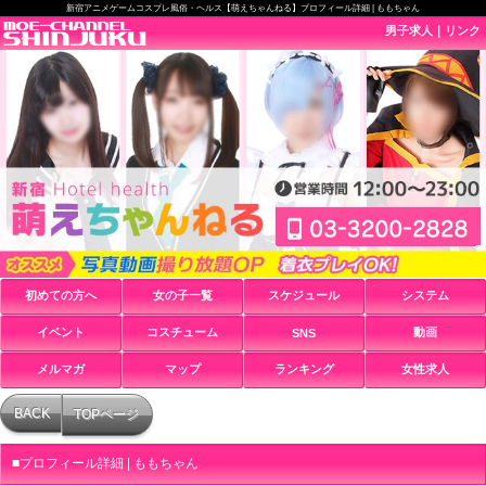
新宿アニメゲームコスプレ風俗・ヘルス【萌えちゃんねる】
プロフィール詳細 | ももちゃん
男子求人
｜
リンク
初めての方へ
女の子一覧
スケジュール
システム
イベント
コスチューム
動画
SNS
メルマガ
マップ
ランキング
女性求人
BACK
TOPページ
プロフィール詳細 | ももちゃん